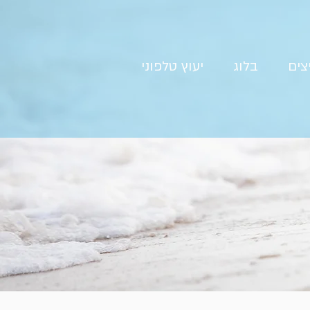
צים
בלוג
יעוץ טלפוני